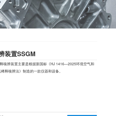
辨装置SSGM
释嗅辨装置主要是根据新国标《HJ 1416—2025环境空气和
态稀释嗅辨法》制造的一款仪器和设备。