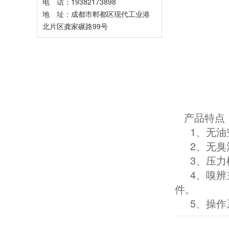
电 话：19382173898
地 址：成都市郫都区现代工业港
北片区龚家碾路99号
产品特点
1、无油空
2、无臭清
3、压力桶：
4、嗅辨主
件。
5、操作系